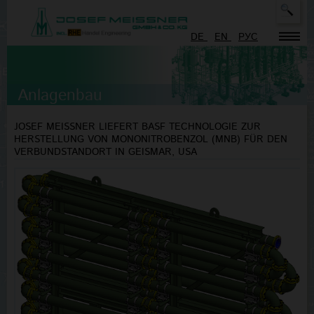
Suc
Typ
DE
EN
PУC
mor
cha
for
resu
Anlagenbau
JOSEF MEISSNER LIEFERT BASF TECHNOLOGIE ZUR
HERSTELLUNG VON MONONITROBENZOL (MNB) FÜR DEN
VERBUNDSTANDORT IN GEISMAR, USA